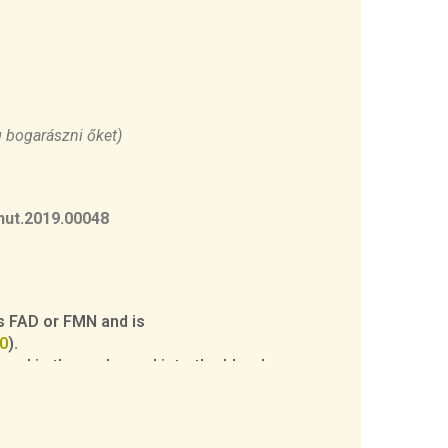
g bogarászni őket)
fnut.2019.00048
as FAD or FMN and is
0
).
 and is then released into the blood.
3
).
). Bacterial vitamin