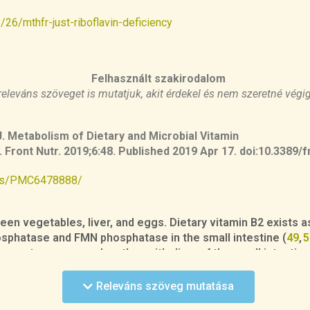
26/mthfr-just-riboflavin-deficiency
Felhasznált szakirodalom
releváns szöveget is mutatjuk, akit érdekel és nem szeretné végi
J.
Metabolism
of
Dietary
and
Microbial
Vitamin
.
Front
Nutr
.
2019;6:48
.
Published
2019
Apr
17. doi:10.3389/
cles/PMC6478888/
green vegetables, liver, and eggs. Dietary vitamin B2 exists 
osphatase and FMN phosphatase in the small intestine (
49
,
5
ransporter expressed on the epithelium of the small intestine
back to FAD or FMN and distributed throughout the body (
51
–
5
Releváns szöveg mutatása
uanosine triphosphate (GTP) and
d
-ribulose 5-phosphate (
54