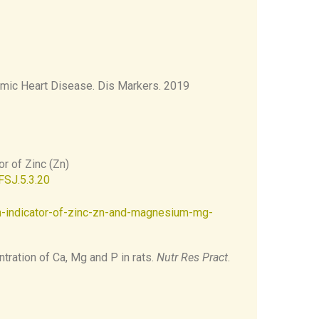
lised using normal metabolic pathways.
emic Heart Disease. Dis Markers. 2019
or of Zinc (Zn)
FSJ.5.3.20
an-indicator-of-zinc-zn-and-magnesium-mg-
tration of Ca, Mg and P in rats.
Nutr Res Pract
.