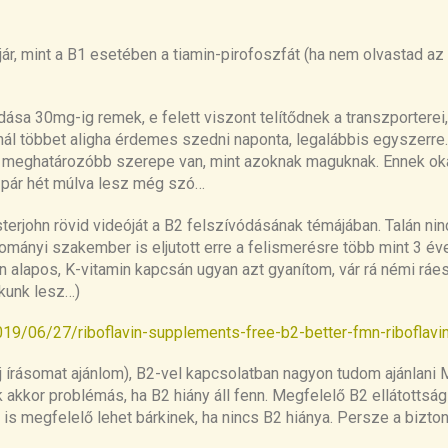
ár, mint a B1 esetében a tiamin-pirofoszfát (ha nem olvastad az 
ása 30mg-ig remek, e felett viszont telítődnek a transzporterei
ál többet aligha érdemes szedni naponta,
legalábbis egyszerre
 meghatározóbb szerepe van, mint azoknak maguknak. Ennek oka,
pár hét múlva
lesz még
szó…
erjohn rövid videóját
a
B2 felszívódásának témájában.
Talán
nin
dományi szakember is eljutott
erre
a felismerésre
több mint
3 éve
n alapos, K-vitamin kapcsán ugyan azt gyanítom, vár rá némi ráe
kunk lesz…)
019/06/27/riboflavin-supplements-free-b2-better-fmn-riboflav
új írásomat ajánlom), B2-vel kapcsolatban nagyon tudom ajánlani
 akkor problémás, ha B2 hiány
áll fenn
. Megfelelő B2 ellátottsá
 is megfelelő lehet bárkinek, ha nincs B2 hiánya. Persze a bizto