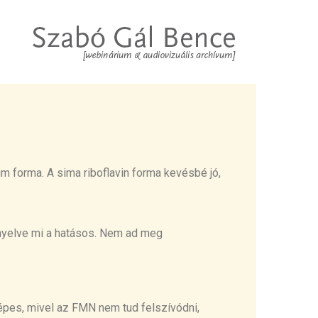
zim forma. A sima
riboflavin
forma kevésbé jó,
enyelve mi a hatásos
.
N
em
ad
meg
pes, mivel az FMN nem tud felszívódni
,