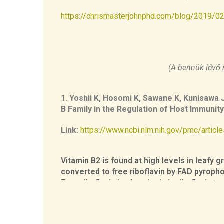
https://chrismasterjohnphd.com/blog/2019/02/
(A bennük lévő 
1.
Yoshii
K,
Hosomi
K,
Sawane
K,
Kunisawa
B
Family
in
the
Regulation
of
Host
Immunity
Link:
https://www.ncbi.nlm.nih.gov/pmc/arti
Vitamin B2 is found at high levels in leafy 
converted to free riboflavin by FAD pyroph
Free riboflavin is absorbed via riboflavin t
In the blood, free riboflavin is converted 
Bacterial vitamin B2 is synthesized from g