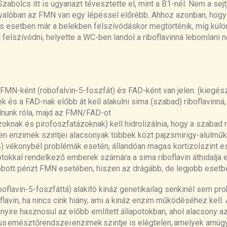
zabolcs itt is
ugyan
azt
tévesztette el, mint a B1-nél: Nem a sej
l valóban az FMN van
egy
lépéssel
előrébb
. A
hhoz
azonban
, hog
is esetben
már a bele
kben felszívódáskor megtörténik,
míg
kül
l
felszívódni
, helyette a
WC-ben
landol a
riboflavinná
lebomlani 
 FMN-ként (robofalvin-5-foszfát) és FAD-ként van jelen.
(kiegész
és a FAD-nak előbb át kell alakulni sima (szabad) riboflavinná, 
álnunk róla, majd az FMN/FAD-ot
knak és pirofoszfatázoknak) kell hidrolizálnia, hogy a szabad r
zen enzimek szintjei alacsonyak többek közt pajzsmirigy-alulmű
) vékonybél problémák esetén, állandóan magas kortizolszint es
otokkal rendelkező emberek számára a sima riboflavin áthidalja 
bott pénzt FMN esetében, hiszen az drágább, de legjobb esetben
iboflavin-5-foszfáttá) alakító kináz
genetikailag
senkinél sem pro
lavin, ha nincs cink hiány, ami a kináz enzim működéséhez kell.
ire hasznosul az előbb említett állapotokban, ahol alacsony az 
us
emésztőrendsze
i
enzim
ek
szintje is elégtelen, a
melyek amú
g