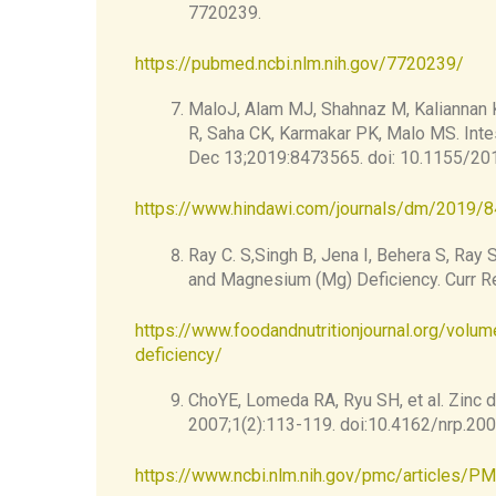
7720239.
Overall, the Panel considered that: Riboflavi
phosphate sodium is rapidly dephosphorylat
https://pubmed.ncbi.nlm.nih.gov/7720239/
MaloJ, Alam MJ, Shahnaz M, Kaliannan K,
R, Saha CK, Karmakar PK, Malo MS. Inte
Dec 13;2019:8473565. doi: 10.1155/
https://www.hindawi.com/journals/dm/2019/
Ray C. S,Singh B, Jena I, Behera S, Ray 
and Magnesium (Mg) Deficiency. Curr Re
https://www.foodandnutritionjournal.org/volu
deficiency/
ChoYE, Lomeda RA, Ryu SH, et al. Zinc d
2007;1(2):113-119. doi:10.4162/nrp.200
https://www.ncbi.nlm.nih.gov/pmc/articles/