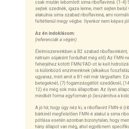
csak
miután lebomlott
sima
ribo
flavinná
.
(1-4)
S
sejtek szednék, igaza lenne, mert s
ejten belü
alakulnia sima szabad
riboflavinná
, am
i
normál
feltétlenül megy
végbe
. I
lyenkor
nem
képes
jó
Az én indoklásom:
(referenciák a végén)
Élelmiszereinkben
a B2 szabad riboflavinként,
nátrium sójaként fordulhat még elő)
Az FMN-nek 
fehérjéhez kötött FMN/FAD-ot le kell hidroliz
is különböző enzimeinknek (alkaikus foszfatázo
ugyanaz, mint amit a B1-nél már tárgyaltam: E
betegeknél, (7) fogamzásgátlót szedőknél, (14
12) és még sok más állapotban. Az ilyen állap
mindkét forma egyformán jó (leszámítva a kido
A jó hír, hogy úgy néz ki, a riboflavint FMN-é (r
bárkinél megfelelően FMN-é alakul a sima ribof
pótlása esetén azonban bizonytalan, hogy menny
hány állapot van még, ahol egyéb
nem specifik