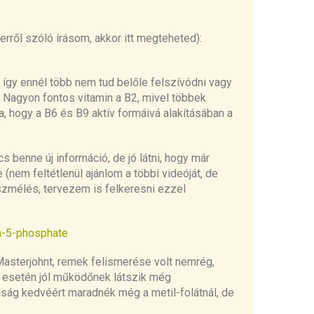
erről szóló írásom, akkor itt
megteheted):
, így
ennél több
nem tud
belőle
felszívódni vagy
. Nagyon fontos
vitamin
a B2, mivel többek
 hogy a B6 és B9 aktív formáivá alakításában
a
cs benne új
információ
, de jó látni, hogy már
 (nem feltétlenül ajánlom a többi videóját, de
szmélés, tervezem is felkeresni ezzel
in-5-phosphate
 Masterjohnt, remek felismerése volt
nemrég
,
g esetén jól működőnek látszik még
nság kedvéért maradnék még a metil-folátnál,
de