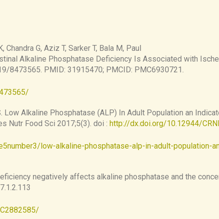
n-5′-
ed to free riboflavin in the intestinal mucosa then metabo
 Chandra G, Aziz T, Sarker T, Bala M, Paul
stinal Alkaline Phosphatase Deficiency Is Associated with Isch
2019/8473565. PMID: 31915470; PMCID: PMC6930721.
8473565/
S. Low Alkaline Phosphatase (ALP) In Adult Population an Indicat
s Nutr Food Sci 2017;5(3). doi :
http://dx.doi.org/10.12944/CRN
me5number3/low-alkaline-phosphatase-alp-in-adult-population-
eficiency negatively affects alkaline phosphatase and the concen
7.1.2.113
PMC2882585/