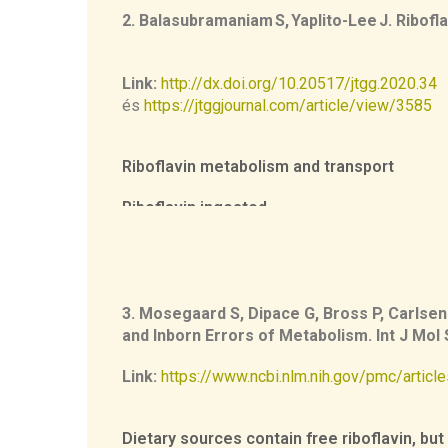
B2 exists as free riboflavin, which is direc
2.
Balasubramaniam
S,
Yaplito
-Lee J.
Ribofla
and distributed throughout the body as des
Link:
http://dx.doi.org/10.20517/jtgg.2020.34
és
https://jtggjournal.com/article/view/3585
Riboflavin metabolism and transport
Riboflavin ingested
in diet exists either as free riboflavin, pr
FMN, which must be released from the carri
The latter occurs through dietary protein d
FMN/FAD pyrophosphatases in the ileal brush
3.
Mosegaard
S,
Dipace
G, Bross P,
Carlsen
free riboflavin is transported into the ent
and
Inborn
Errors
of
Metabolism
.
Int J Mol
(previously hRFT2, encoded by SLC52A3), whi
at the apical membrane and is reported to 
Link:
https://www.ncbi.nlm.nih.gov/pmc/arti
mg riboflavin per meal[8], following which li
Dietary
sources
contain
free
riboflavin
,
but