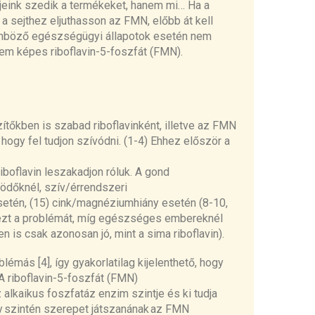
tjeink szedik a termékeket, hanem mi… Ha a
y a sejthez
el
ju
thasson
az FMN, előbb át kell
önböző egészs
égügyi állapotok
esetén
nem
nem
képes
riboflavin-5-foszfát (FMN)
.
ítőkben is szabad riboflavinként, illetve az FMN
hogy fel tudjon szívódni. (1-4) Ehhez először a
iboflavin leszakadjon róluk. A gond
ködőknél, szív/érrendszeri
etén, (15) cink/
magnéziumhiány
esetén (8-10,
ezt a problémát,
míg
egészséges embereknél
 is csak azonosan jó, mint a sima riboflavin).
blémás [4],
így
gyakorlatilag kijelenthető, hogy
A riboflavin-5-foszfát (FMN)
alkaikus foszfatáz enzim szintje és ki tudja
y
szintén szerepet játszanának
az FMN