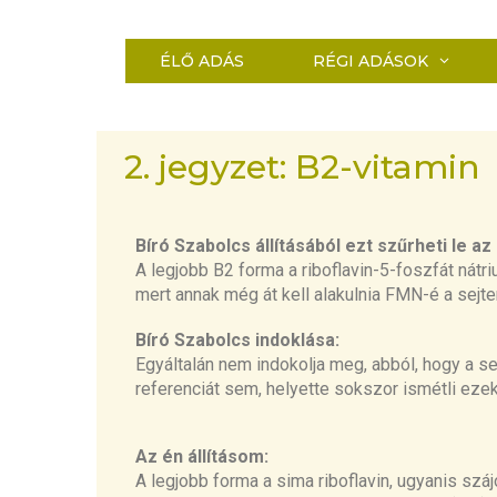
ÉLŐ ADÁS
RÉGI ADÁSOK
2. jegyzet: B2-vitamin
Bíró Szabolcs állításából ezt szűrheti le az
A legjobb B2 forma a riboflavin-5-foszfát nát
mert annak még át kell
alakulni
a
FMN-é
a sejte
Bíró Szabolcs indoklása:
Egyáltalán nem indokol
ja meg,
abból
,
hogy a se
referenciát
sem
, helyette sokszor ismétli ezek
Az én állításom:
A legjobb forma a sima
riboflavin
, ugyanis szá