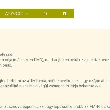
ANYAGOK
KERESÉS
 olvasó:
rium sója (más néven FMN), mert sejteken belül
e
z az aktív koen
n belül.
jten belül mi az aktív forma, miért következne, hogy szájon át l
et az állításokat, majd végül vastagon is leírja bekeretezve
.
jon át
szedve
éppen
e
z
van egy lépéssel előrébb az FMN-
hez
ké