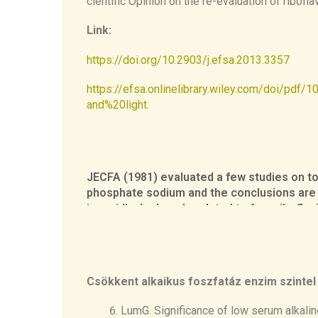
cientific Opinion on the re-evaluation of ribofl
RFK deficiency has never been reported in h
Link:
is the rate-limiting step in the synthesis of
https://doi.org/10.2903/j.efsa.2013.3357
https://efsa.onlinelibrary.wiley.com/doi/pd
and%20light.
JECFA (1981) evaluated a few studies on toxi
phosphate sodium and the conclusions are
is rapidly dephosphorylated to free riboflav
Riboflavin-5′-
phosphate may be dephosphorylated during 
e it is again dephosphorylated to riboflavin 
Csökkent alkaikus foszfatáz enzim szintel 
Distribution and metabolism In human plasma
LumG. Significance of low serum alkalin
and mainly found as flavin adenine dinucleo