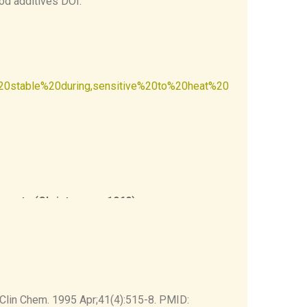
food additives DOI:
ife since, as discussed above, RFK
ly%20stable%20during,sensitive%20to%20heat%20
rom rats (Christensen, 1969)
e mucosa and transported to the liver, wher
 excreted in the urine
ut also to immunoglobulins,
. Clin Chem. 1995 Apr;41(4):515-8. PMID: