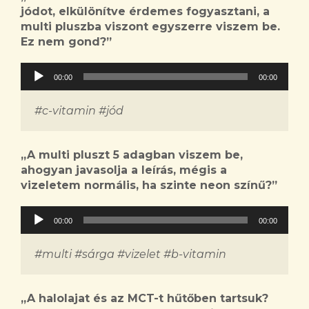
jódot, elkülönítve érdemes fogyasztani, a
multi pluszba viszont egyszerre viszem be.
Ez nem gond?
”
Audió
00:00
00:00
lejátszó
#c-vitamin #jód
„A
multi pluszt 5 adagban viszem be,
ahogyan javasolja a leírás, mégis a
vizeletem normális, ha szinte neon színű?
”
Audió
00:00
00:00
lejátszó
#multi #sárga #vizelet #b-vitamin
„
A halolajat és az MCT-t hűtőben tartsuk?