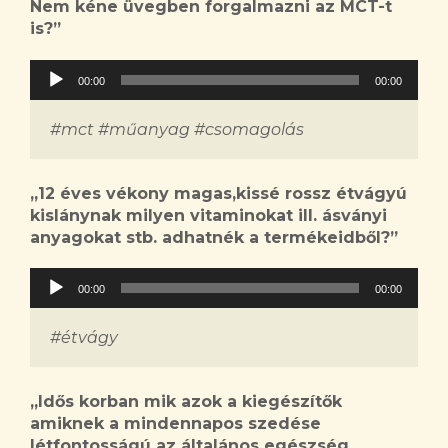
Nem kéne üvegben forgalmazni az MCT-t
is?
”
Audió
00:00
00:00
lejátszó
#mct #műanyag #csomagolás
„
12 éves vékony magas,kissé rossz étvágyú
kislánynak milyen vitaminokat ill. ásványi
anyagokat stb. adhatnék a termékeidből?
”
Audió
00:00
00:00
lejátszó
#étvágy
„
Idős korban mik azok a kiegészítők
amiknek a mindennapos szedése
létfontosságú az általános egészség