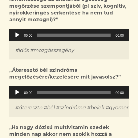
megőrzése szempontjából (pl szív, kognitív,
nyirokkeringés serkentése ha nem tud
annyit mozogni)?
”
Audió
00:00
00:00
lejátszó
#idős #mozgásszegény
„
Áteresztő bél szindróma
megelőzésére/kezelésére mit javasolsz?
”
Audió
00:00
00:00
lejátszó
#áteresztő #bél #szindróma #belek #gyomor
„
Ha nagy dózisú multivitamin szedek
minden nap akkor nem szokik hozzá a