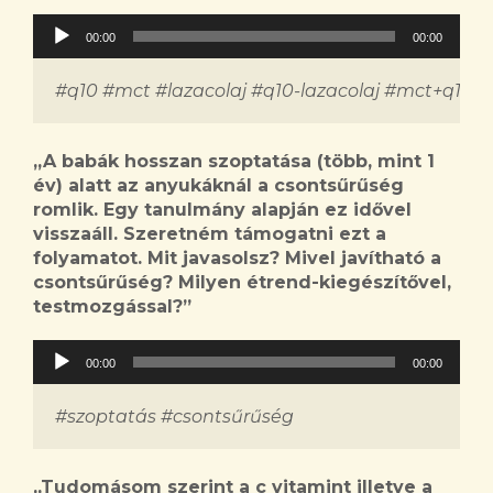
Audió
00:00
00:00
lejátszó
#q10 #mct #lazacolaj #q10-lazacolaj #mct+q10
„
A babák hosszan szoptatása (több, mint 1
év) alatt az anyukáknál a csontsűrűség
romlik. Egy tanulmány alapján ez idővel
visszaáll. Szeretném támogatni ezt a
folyamatot. Mit javasolsz? Mivel javítható a
csontsűrűség? Milyen étrend-kiegészítővel,
testmozgással?
”
Audió
00:00
00:00
lejátszó
#szoptatás #csontsűrűség
„T
udomásom szerint a c vitamint illetve a