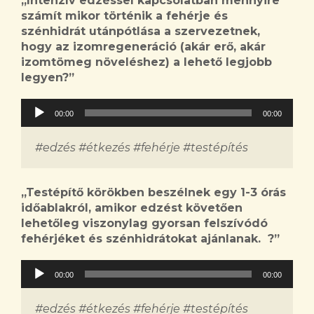
„
Intenzív edzéssel kapcsolatban mennyire
számít mikor történik a fehérje és
szénhidrát utánpótlása a szervezetnek,
hogy az izomregeneráció (akár erő, akár
izomtömeg növeléshez) a lehető legjobb
legyen?
”
Audió
00:00
00:00
lejátszó
#edzés #étkezés #fehérje #testépítés
„
Testépítő körökben beszélnek egy 1-3 órás
időablakról, amikor edzést követően
lehetőleg viszonylag gyorsan felszívódó
fehérjéket és szénhidrátokat ajánlanak. ?
”
Audió
00:00
00:00
lejátszó
#edzés #étkezés #fehérje #testépítés