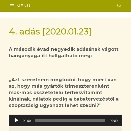
Kilépés
MENU
a
tartalomba
4. adás [2020.01.23]
A második évad negyedik adásának vágott
hanganyaga itt hallgatható meg:
„
Azt szeretném megtudni, hogy miért van
az, hogy más gyártók trimeszterenként
más-más összetételű terhesvitamint
kínálnak, nálatok pedig a babatervezéstől a
szoptatásig ugyanazt lehet szedni?
”
Audió
00:00
00:00
lejátszó