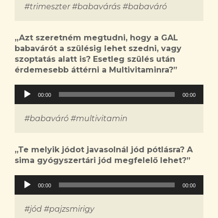
#trimeszter #babavárás #babaváró
„
Azt szeretném megtudni, hogy a GAL
babavárót a szülésig lehet szedni, vagy
szoptatás alatt is? Esetleg szülés után
érdemesebb áttérni a Multivitaminra?
”
Audió
00:00
00:00
lejátszó
#babaváró #multivitamin
„
Te melyik jódot javasolnál jód pótlásra? A
sima gyógyszertári jód megfelelő lehet?
”
Audió
00:00
00:00
lejátszó