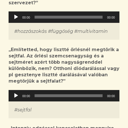
szervezet?
”
Audió
00:00
00:00
lejátszó
#hozzászokás #függőség #multivitamin
„
Említetted, hogy lisztté őrlésnél megtörik a
sejtfal. Az őrlési szemcsenagyság és a
sejtméret azért több nagyságrenddel
különbözik, nem? Otthoni diódarálással vagy
pl gesztenye lisztté darálásával valóban
megtörjük a sejtfalat?
”
Audió
00:00
00:00
lejátszó
#sejtfal