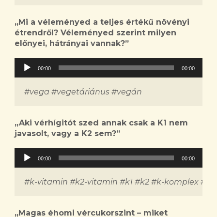
„
Mi a véleményed a teljes értékű növényi
étrendről? Véleményed szerint milyen
előnyei, hátrányai vannak?
”
Audió
00:00
00:00
lejátszó
#vega #vegetáriánus #vegán
„
Aki vérhígitót szed annak csak a K1 nem
javasolt, vagy a K2 sem?
”
Audió
00:00
00:00
lejátszó
#k-vitamin #k2-vitamin #k1 #k2 #k-komplex #vé
„
Magas éhomi vércukorszint – miket