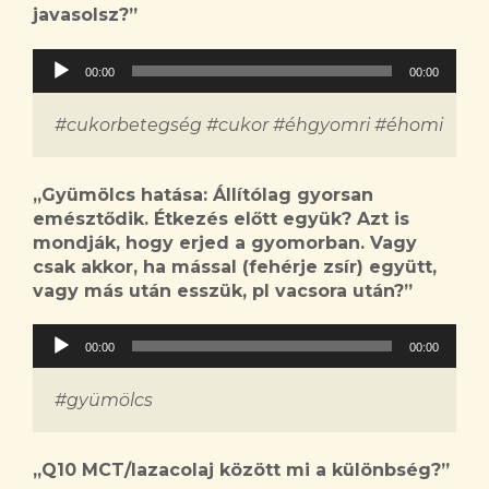
javasolsz?
”
Audió
00:00
00:00
lejátszó
#cukorbetegség #cukor #éhgyomri #éhomi
„
Gyümölcs hatása: Állítólag gyorsan
emésztődik. Étkezés előtt együk? Azt is
mondják, hogy erjed a gyomorban. Vagy
csak akkor, ha mással (fehérje zsír) együtt,
vagy más után esszük, pl vacsora után?
”
Audió
00:00
00:00
lejátszó
#gyümölcs
„
Q10 MCT/lazacolaj között mi a különbség?
”