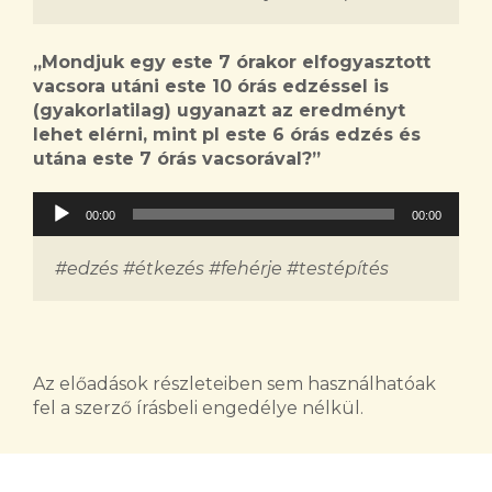
„M
ondjuk egy este 7 órakor elfogyasztott
vacsora utáni este 10 órás edzéssel is
(gyakorlatilag) ugyanazt az eredményt
lehet elérni, mint pl este 6 órás edzés és
utána este 7 órás vacsorával?
”
Audió
00:00
00:00
lejátszó
#edzés #étkezés #fehérje #testépítés
Az előadások részleteiben sem használhatóak
fel a szerző írásbeli engedélye nélkül.