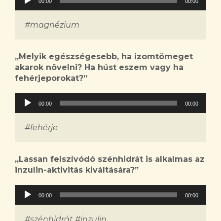
00:00
00:00
lejátszó
#magnézium
„Melyik egészségesebb, ha izomtömeget
akarok növelni? Ha húst eszem vagy ha
fehérjeporokat?”
Audió
00:00
00:00
lejátszó
#fehérje
„Lassan felszívódó szénhidrát is alkalmas az
inzulin-aktivitás kiváltására?”
Audió
00:00
00:00
lejátszó
#szénhidrát #inzulin