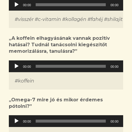
Audió
00:00
00:00
lejátszó
#visszér #c-vitamin #kollagén #fahéj #shilajit 
„A koffein elhagyásának vannak pozitív
hatásai? Tudnál tanácsolni kiegészítőt
memorizálásra, tanulásra?”
Audió
00:00
00:00
lejátszó
#koffein
„Omega-7 mire jó és mikor érdemes
pótolni?”
Audió
00:00
00:00
lejátszó