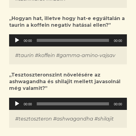
„Hogyan hat, illetve hogy hat-e egyáltalán a
taurin a koffein negatív hatásai ellen?”
Audió
00:00
00:00
lejátszó
#taurin #koffein #gamma-amino-vajsav
„Tesztoszteronszint növelésére az
ashwagandha és shilajit mellett javasolnál
még valamit?”
Audió
00:00
00:00
lejátszó
#tesztoszteron #ashwagandha #shilajit