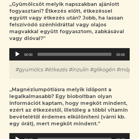
„Gyümölcsöt melyik napszakban ajánlott
fogyasztani? Étkezés előtt, étkezéssel
együtt vagy étkezés után? Jobb, ha lassan
felszívódó szénhidráttal vagy olajos
magvakkal együtt fogyasztom, zabkásával
vagy dióval?”
Audió
00:00
00:00
lejátszó
#gyümölcs #étkezés #inzulin #glikogén #máj #e
„Magnéziumpótlásra melyik időpont a
legalkalmasabb? Egy bioboltban olyan
információt kaptam, hogy megköt mindent,
ezért az étkezéstől, illetőleg a többi vitamin
bevételétől érdemes elkülöníteni (várni kb.
egy órát), mert megköt mindent.”
Audió