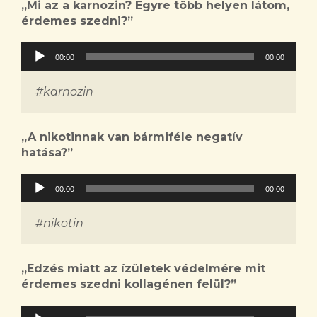
„Mi az a karnozin? Egyre több helyen látom,
érdemes szedni?”
Audió
00:00
00:00
lejátszó
#karnozin
„A nikotinnak van bármiféle negatív
hatása?”
Audió
00:00
00:00
lejátszó
#nikotin
„Edzés miatt az ízületek védelmére mit
érdemes szedni kollagénen felül?”
Audió