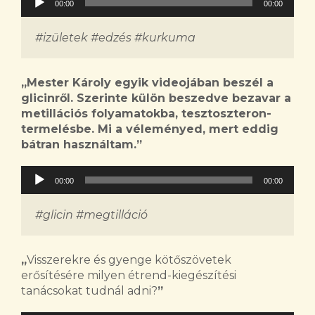
00:00
00:00
lejátszó
#izületek #edzés #kurkuma
„Mester Károly egyik videojában beszél a
glicinről. Szerinte külön beszedve bezavar a
metillációs folyamatokba, tesztoszteron-
termelésbe. Mi a véleményed, mert eddig
bátran használtam.”
Audió
00:00
00:00
lejátszó
#glicin #megtilláció
„
Visszerekre és gyenge kötőszövetek
erősítésére milyen étrend-kiegészítési
tanácsokat tudnál adni?
”