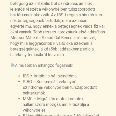
betegség az irritábilis bél szindróma, aminek
Small Intestinal Bacterial Overgrowth and
jelentős részét a vékonybélben túlszaporodott
Irritable Bowel Syndrome – An Update
baktériumok okozzák. Az IBS-t régen a hisztérikus
https://pubmed.ncbi.nlm.nih.gov/32754068/
nők betegségének tartották, mára azonban
egyértelmű, hogy ennek a betegségnek valós fizikai
Prevalence, Risk Factors, and Outcomes of
okai vannak. Több részes sorozatunk első adásában
Irritable Bowel Syndrome After Infectious
Messer Máté és Szabó Gál Bence arról beszél,
Enteritis: A Systematic Review and Meta-
hogy mi a leggyakoribb kiváltó oka ezeknek a
analysis
betegségeknek, a későbbi adásokban pedig a
https://pubmed.ncbi.nlm.nih.gov/28069350/
hatékony terápiákról lesz szó.
Campylobacter infection and the link with
A műsorban elhangzó fogalmak:
Irritable Bowel Syndrome:
on the pathway
towards a causal association
IBS = Irritábilis bél szindróma
https://academic.oup.com/femspd/article/80/1/f
SIBO = Kontaminált vékonybél
tac003/6521441
szindróma/vékonybélben túlszaporodott
baktériumok
A new rat model links two contemporary
MMC = Migrációs motor komplex:
theories in irritable bowel syndrome
hullámszerű mozgás ami kitisztítja a
https://pubmed.ncbi.nlm.nih.gov/17934822/
vékonybelet
Bélmotilitás/perisztaltika = A táplálkozást