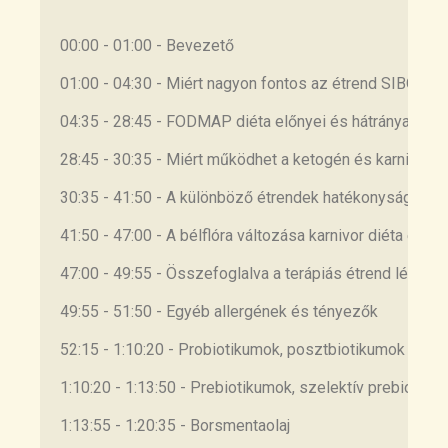
Sensitivity
https://pubmed.ncbi.nlm.nih.go
v/29102613/
00:00 - 01:00 - Bevezető
11. Probiotics for Preventing and Treating
01:00 - 04:30 - Miért nagyon fontos az étrend SIBO es
Small Intestinal Bacterial Overgrowth: A
Meta-Analysis and Systematic Review of
04:35 - 28:45 - FODMAP diéta előnyei és hátránya
Current
Evidence
https://pubmed.ncbi.nlm.nih.gov/
28:45 - 30:35 - Miért működhet a ketogén és karnivor d
28267052/
30:35 - 41:50 - A különböző étrendek hatékonysága a 
12. Impact of Saccharomyces boulardii
41:50 - 47:00 - A bélflóra változása karnivor diéta eset
CNCM I-745 on Bacterial Overgrowth and
Composition of Intestinal Microbiota in
47:00 - 49:55 - Összefoglalva a terápiás étrend lényeg
Diarrhea-Predominant Irritable Bowel
Syndrome Patients: Results of a
49:55 - 51:50 - Egyéb allergének és tényezők
Randomized Pilot
Study
https://pubmed.ncbi.nlm.nih.gov/366
52:15 - 1:10:20 - Probiotikumok, posztbiotikumok
30947/
1:10:20 - 1:13:50 - Prebiotikumok, szelektív prebiotiku
13. Faecal and urine metabolites, but not
1:13:55 - 1:20:35 - Borsmentaolaj
gut microbiota, may predict response to