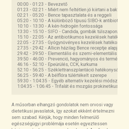
00:00 - 01:23 - Bevezető
Study
https://www.ncbi.nlm.nih.gov/pmc/ar
/
01:23 - 02:21 - Miért nem feltétlen jó kiirtani a baktériu
ticles/PMC9198822/
Fecal microbiota transplantation in
02:21 - 05:20 - Bence tapasztalata és a reggeli
irritable bowel syndrome: A systematic
05:20 - 10:10 - A különböző típusú SIBO-k antibiotiku
review and meta-analysis
10:10 - 13:30 - A kén-hidrogén fontossága
https://pubmed.ncbi.nlm.nih.gov/31662860
13:30 - 15:10 - SIFO - Candida, gombák túlszaporulata
15:10 - 22:05 - Az antibiotikumos kezelések hatékonys
/
22:05 - 27:35 - Gyógynövényes kezelések hatékonyság
Fecal microbiota transplantation for the
27:35 - 29:42 - Allicin házilag Bence receptje alapján
treatment of irritable bowel syndrome: A
29:42 - 39:50 - Elementális és szemi-elementális diéta
systematic review and meta-analysis
39:50 - 46:00 - Prevenció, hagyományos és természete
https://pubmed.ncbi.nlm.nih.gov/37346153
46:16 - 52:10 - Epeürülés, CCK, kurkuma
/
52:10 - 56:25 - Széklettranszplantáció hatékonysága 
56:25 - 59:40 - A bélflóra túlértékelt szerepe
Fecal microbiota transplantation for
59:30 - 1:04:35 - Egyéb alternatív kezelési módszerek, 
irritable bowel syndrome: a systematic
1:04:35 - 1:06:45 - Trifalát és mozgás prokinetikus hatá
review and meta-analysis of randomized
controlled trials
https://pubmed.ncbi.nlm.nih.gov/37275867
A műsorban elhangzó gondolatok nem orvosi vagy
/
dietetikusi javaslatok, így azokat ekként értelmezni
Effectiveness of acupuncture to treat
sem szabad. Kérjük, hogy minden felmerülő
irritable bowel syndrome: A meta-analysis
egészségügyi problémája esetén egyeztessen
https://www.ncbi.nlm.nih.gov/pmc/articles/