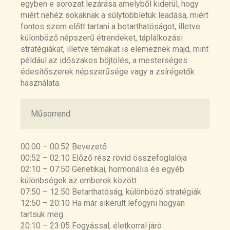
Food combining
egyben e sorozat lezárása amelyből kiderül, hogy
Impact of reduced meal frequency without
https://www.healthline.com/nutrition/food-
miért nehéz sokaknak a súlytöbbletük leadása, miért
caloric restriction on glucose regulation in
combining
fontos szem előtt tartani a betarthatóságot, illetve
healthy, normal-weight middle-aged men and
különböző népszerű étrendeket, táplálkozási
Protein fermentation in the gut; implications for
women
stratégiákat, illetve témákat is elemeznek majd, mint
intestinal dysfunction in humans, pigs, and
https://pubmed.ncbi.nlm.nih.gov/17998028/
például az időszakos böjtölés, a mesterséges
poultry
édesítőszerek népszerűsége vagy a zsírégetők
https://pubmed.ncbi.nlm.nih.gov/29597354/
Role of High Energy Breakfast „Big Breakfast
használata.
Diet” in Clock Gene Regulation of Postprandial
Hyperglycemia and Weight Loss in Type 2
Műsorrend
Diabetes
https://pubmed.ncbi.nlm.nih.gov/34063109/
00:00 – 00:52 Bevezető
Randomized controlled trial for time-restricted
00:52 – 02:10 Előző rész rövid összefoglalója
eating in healthy volunteers without obesity
02:10 – 07:50 Genetikai, hormonális és egyéb
https://pubmed.ncbi.nlm.nih.gov/35194047/
különbségek az emberek között
07:50 – 12:50 Betarthatóság, különböző stratégiák
Female breakfast skippers display a disrupted
12:50 – 20:10 Ha már sikerült lefogyni hogyan
cortisol rhythm and elevated blood pressure
tartsuk meg
https://pubmed.ncbi.nlm.nih.gov/25545767/
20:10 – 23:05 Fogyással, életkorral járó