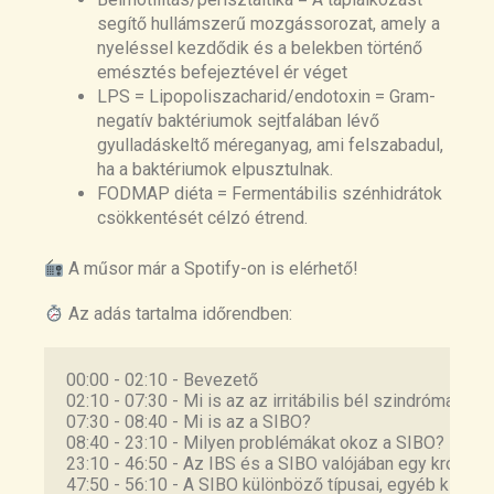
Lower frequency of MMC is found in IBS subjects
segítő hullámszerű mozgássorozat, amely a
with abnormal lactulose breath test, suggesting
nyeléssel kezdődik és a belekben történő
bacterial overgrowth
emésztés befejeztével ér véget
https://pubmed.ncbi.nlm.nih.gov/12498278/
LPS = Lipopoliszacharid/endotoxin = Gram-
negatív baktériumok sejtfalában lévő
Immunization with cytolethal distending toxin B
gyulladáskeltő méreganyag, ami felszabadul,
produces autoantibodies to vinculin and small
ha a baktériumok elpusztulnak.
bowel bacterial changes in a rat model of
FODMAP diéta = Fermentábilis szénhidrátok
postinfectious irritable bowel syndrome
csökkentését célzó étrend.
https://onlinelibrary.wiley.com/doi/abs/10.1111/n
mo.13875
A műsor már a Spotify-on is elérhető!
Az adás tartalma időrendben:
00:00 - 02:10 - Bevezető 
02:10 - 07:30 - Mi is az az irritábilis bél szindróma?
07:30 - 08:40 - Mi is az a SIBO?
08:40 - 23:10 - Milyen problémákat okoz a SIBO?
23:10 - 46:50 - Az IBS és a SIBO valójában egy króni
47:50 - 56:10 - A SIBO különböző típusai, egyéb kiváltó