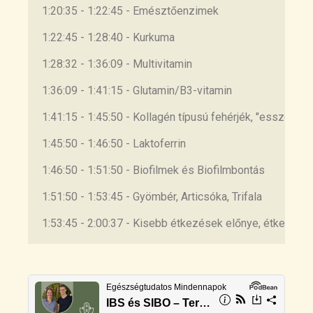
low FODMAP diet in irritable bowel
1:20:35 - 1:22:45 - Emésztőenzimek
syndrome
https://pubmed.ncbi.nlm.nih.gov
/37313992/
1:22:45 - 1:28:40 - Kurkuma
1:28:32 - 1:36:09 - Multivitamin
14. Effect of a prebiotic
galactooligosaccharide mixture (B-GOS®)
1:36:09 - 1:41:15 - Glutamin/B3-vitamin
on gastrointestinal symptoms in adults
selected from a general population who
1:41:15 - 1:45:50 - Kollagén típusú fehérjék, "esszenciá
suffer with bloating, abdominal pain, or
1:45:50 - 1:46:50 - Laktoferrin
flatulence
https://pubmed.ncbi.nlm.nih.gov
/30109908/
1:46:50 - 1:51:50 - Biofilmek és Biofilmbontás
15. Peppermint oil for the treatment of
1:51:50 - 1:53:45 - Gyömbér, Articsóka, Trifala
irritable bowel syndrome: a systematic
review and meta-analysis. J Clin
1:53:45 - 2:00:37 - Kisebb étkezések előnye, étkezési 
Gastroenterol. 2014 Jul;48(6):505-12. doi:
10.1097/MCG.0b013e3182a88357. PMID:
24100754.
https://pubmed.ncbi.nlm.nih.gov
/24100754/
16. The impact of peppermint oil on the