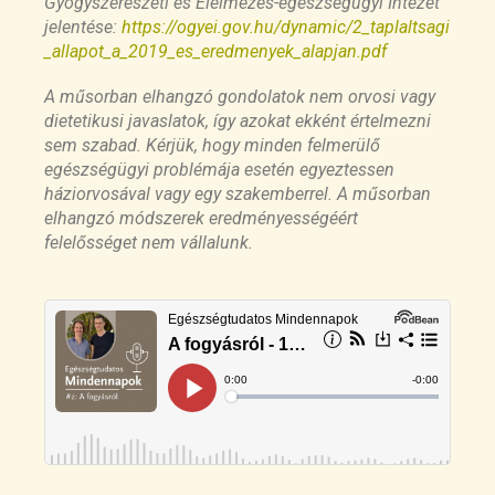
Gyógyszerészeti és Élelmezés-egészségügyi Intézet
jelentése:
https://ogyei.gov.hu/dynamic/2_taplaltsagi
Timing of food intake: Sounding the alarm about
_allapot_a_2019_es_eredmenyek_alapjan.pdf
metabolic impairments? A systematic review
https://pubmed.ncbi.nlm.nih.gov/28928073/
A műsorban elhangzó gondolatok nem orvosi vagy
dietetikusi javaslatok, így azokat ekként értelmezni
Does Timing Matter? A Narrative Review of
sem szabad. Kérjük, hogy minden felmerülő
Intermittent Fasting Variants and Their Effects
egészségügyi problémája esetén egyeztessen
on Bodyweight and Body Composition
háziorvosával vagy egy szakemberrel. A műsorban
https://www.ncbi.nlm.nih.gov/pmc/articles/PMC9
elhangzó módszerek eredményességéért
736182/
felelősséget nem vállalunk.
Food Order Has a Significant Impact on
Postprandial Glucose and Insulin Levels
https://www.ncbi.nlm.nih.gov/pmc/articles/PMC4
876745/
Effect of meal frequency on glucose and insulin
levels in women with polycystic ovary syndrome:
a randomised trial
https://pubmed.ncbi.nlm.nih.gov/26862008/