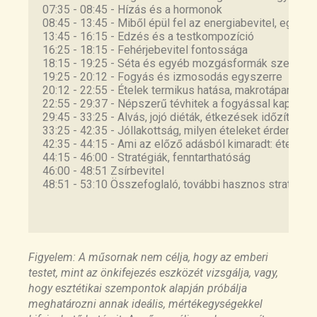
environment
07:35 - 08:45 - Hízás és a hormonok 
0528427/
08:45 - 13:45 - Miből épül fel az energiabevitel, egyén
https://pubmed.ncbi.nlm.nih.gov/22642554/
13:45 - 16:15 - Edzés és a testkompozíció 
16:25 - 18:15 - Fehérjebevitel fontossága 
18:15 - 19:25 - Séta és egyéb mozgásformák szerepe 
The energy balance model of obesity: beyond
19:25 - 20:12 - Fogyás és izmosodás egyszerre 
calories in, calories out
20:12 - 22:55 - Ételek termikus hatása, makrotápanyago
https://pubmed.ncbi.nlm.nih.gov/35134825/
22:55 - 29:37 - Népszerű tévhitek a fogyással kapcsol
29:45 - 33:25 - Alvás, jojó diéták, étkezések időzítése 
33:25 - 42:35 - Jóllakottság, milyen ételeket érdemes e
42:35 - 44:15 - Ami az előző adásból kimaradt: ételek s
Dynamics of childhood growth and obesity:
44:15 - 46:00 - Stratégiák, fenntarthatóság 
development and validation of a quantitative
46:00 - 48:51 Zsírbevitel 
mathematical model
48:51 - 53:10 Összefoglaló, további hasznos stratégiák
https://pubmed.ncbi.nlm.nih.gov/24349967/
Calorie for Calorie, Dietary Fat Restriction
Results in More Body Fat Loss than
Figyelem: A műsornak nem célja, hogy az emberi
Carbohydrate Restriction in People with Obesity
testet, mint az önkifejezés eszközét vizsgálja, vagy,
https://pubmed.ncbi.nlm.nih.gov/26278052/
hogy esztétikai szempontok alapján próbálja
meghatározni annak ideális, mértékegységekkel