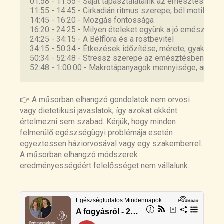
https://pubmed.ncbi.nlm.nih.gov/32134798/
01:58 - 11:55 - Saját tapasztalataink az emésztési prob
11:55 - 14:45 - Cirkadián ritmus szerepe, bél motilitás
14:45 - 16:20 - Mozgás fontossága
The effect of a short-term physical activity after
16:20 - 24:25 - Milyen ételeket együnk a jó emésztés
meals on gastrointestinal symptoms in
24:25 - 34:15 - A Bélflóra és a rostbevitel
individuals with functional abdominal bloating: a
34:15 - 50:34 - Étkezések időzítése, mérete, gyakorisá
randomized clinical trial
50:34 - 52:48 - Stressz szerepe az emésztésben
https://pubmed.ncbi.nlm.nih.gov/33868611/
52:48 - 1:00:00 - Makrotápanyagok mennyisége, aránya,
Is There Such a Thing as „Anti-Nutrients”? A
Narrative Review of Perceived Problematic Plant
👉 A műsorban elhangzó gondolatok nem orvosi
Compounds
vagy dietetikusi javaslatok, így azokat ekként
https://www.ncbi.nlm.nih.gov/pmc/articles/PMC7
értelmezni sem szabad. Kérjük, hogy minden
600777/
felmerülő egészségügyi problémája esetén
egyeztessen háziorvosával vagy egy szakemberrel.
The Health Benefits of Dietary Fibre
A műsorban elhangzó módszerek
https://www.ncbi.nlm.nih.gov/pmc/articles/PMC7
eredményességéért felelősséget nem vállalunk.
589116/
Dietary fiber and health outcomes: an umbrella
review of systematic reviews and meta-
analyses