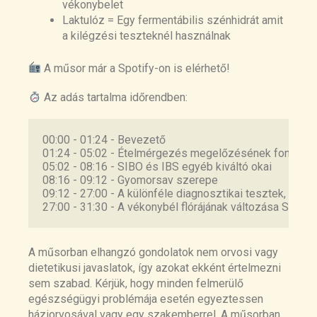
Producing Bacteria Guide Distinct Gut
vékonybelet
Microbe Profiles and Irritable Bowel
Laktulóz = Egy fermentábilis szénhidrát amit
Syndrome Subtypes:
a kilégzési teszteknél használnak
https://pubmed.ncbi.nlm.nih.gov/36114762
/
A műsor már a Spotify-on is elérhető!
Second-Generation Biomarker Testing for
Irritable Bowel Syndrome Using Plasma
Az adás tartalma időrendben:
Anti-CdtB and Anti-Vinculin Levels:
https://pubmed.ncbi.nlm.nih.gov/31152332
00:00 - 01:24 - Bevezető
/
01:24 - 05:02 - Ételmérgezés megelőzésének fontoss
The duodenal microbiome is altered in
05:02 - 08:16 - SIBO és IBS egyéb kiváltó okai
small intestinal bacterial overgrowth:
08:16 - 09:12 - Gyomorsav szerepe
https://journals.plos.org/plosone/article?
09:12 - 27:00 - A különféle diagnosztikai tesztek, hat
id=10.1371/journal.pone.0234906
27:00 - 31:30 - A vékonybél flórájának változása SIBO 
A műsorban elhangzó gondolatok nem orvosi vagy
dietetikusi javaslatok, így azokat ekként értelmezni
sem szabad. Kérjük, hogy minden felmerülő
egészségügyi problémája esetén egyeztessen
háziorvosával vagy egy szakemberrel. A műsorban