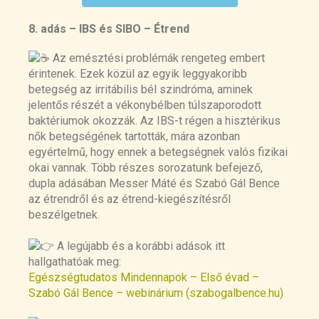
analysis
https://pubmed.ncbi.nlm.nih.gov/3
4376515/
8. adás – IBS és SIBO – Étrend
2. Low fermentable oligosaccharides,
Az emésztési problémák rengeteg embert
disaccharides, monosaccharides and
érintenek. Ezek közül az egyik leggyakoribb
polyols (FODMAP) diet improves
betegség az irritábilis bél szindróma, aminek
symptoms in adults suffering from
jelentős részét a vékonybélben túlszaporodott
irritable bowel syndrome (IBS) compared
baktériumok okozzák. Az IBS-t régen a hisztérikus
to standard IBS diet: A meta-analysis of
nők betegségének tartották, mára azonban
clinical
egyértelmű, hogy ennek a betegségnek valós fizikai
studies
https://pubmed.ncbi.nlm.nih.gov/2
okai vannak. Több részes sorozatunk befejező,
8806407/
dupla adásában Messer Máté és Szabó Gál Bence
az étrendről és az étrend-kiegészítésről
3. Long-term irritable bowel syndrome
beszélgetnek.
symptom control with reintroduction of
selected
A legújabb és a korábbi adások itt
FODMAPs
https://www.ncbi.nlm.nih.gov/p
hallgathatóak meg:
mc/articles/PMC5504379/
Egészségtudatos Mindennapok – Első évad –
Szabó Gál Bence – webinárium (szabogalbence.hu)
4. FODMAP diet modulates visceral
nociception by lipopolysaccharide-