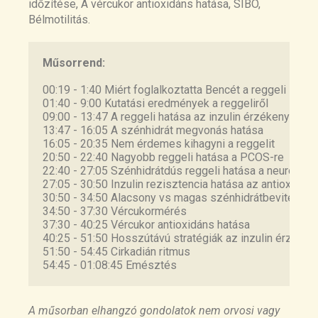
időzítése, A vércukor antioxidáns hatása, SIBO,
metabolic profile of adults with excess weight: A
Obesity Energetics: Body Weight Regulation and
Bélmotilitás.
systematic review with meta-analysis
the Effects of Diet Composition
https://pubmed.ncbi.nlm.nih.gov/33139084/
https://pubmed.ncbi.nlm.nih.gov/28193517/
Műsorrend:
Impact of reduced meal frequency without
00:19 - 1:40 Miért foglalkoztatta Bencét a reggeli 
The Effects of a 6-Week Controlled, Hypocaloric
01:40 - 9:00 Kutatási eredmények a reggeliről 
caloric restriction on glucose regulation in
Ketogenic Diet, With and Without Exogenous
09:00 - 13:47 A reggeli hatása az inzulin érzékenységre
healthy, normal-weight middle-aged men and
Ketone Salts, on Body Composition Responses
13:47 - 16:05 A szénhidrát megvonás hatása 
women
https://pubmed.ncbi.nlm.nih.gov/33869263/
16:05 - 20:35 Nem érdemes kihagyni a reggelit 
https://pubmed.ncbi.nlm.nih.gov/17998028/
20:50 - 22:40 Nagyobb reggeli hatása a PCOS-re 
22:40 - 27:05 Szénhidrátdús reggeli hatása a neurotran
27:05 - 30:50 Inzulin rezisztencia hatása az antioxidán
Ultra-Processed Diets Cause Excess Calorie
Role of High Energy Breakfast „Big Breakfast
30:50 - 34:50 Alacsony vs magas szénhidrátbevitel hat
Intake and Weight Gain: An Inpatient Randomized
34:50 - 37:30 Vércukormérés 
Diet” in Clock Gene Regulation of Postprandial
Controlled Trial of Ad Libitum Food Intake
37:30 - 40:25 Vércukor antioxidáns hatása 
Hyperglycemia and Weight Loss in Type 2
https://pubmed.ncbi.nlm.nih.gov/31105044/
40:25 - 51:50 Hosszútávú stratégiák az inzulin érzéken
Diabetes
51:50 - 54:45 Cirkadián ritmus 
https://pubmed.ncbi.nlm.nih.gov/34063109/
54:45 - 01:08:45 Emésztés 
Underreporting of energy intake in weight loss
maintainers
Randomized controlled trial for time-restricted
https://pubmed.ncbi.nlm.nih.gov/33742193/
A műsorban elhangzó gondolatok nem orvosi vagy