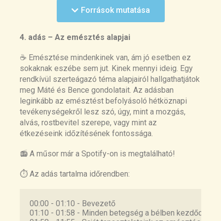
Források mutatása
pathogenesis of some chronic inflammatory
diseases
https://pubmed.ncbi.nlm.nih.gov/32051759/
4. adás – Az emésztés alapjai
Nutrition and Health in Human Evolution-Past to
☕ Emésztése mindenkinek van, ám jó esetben ez
Present
sokaknak eszébe sem jut. Kinek mennyi ideig. Egy
https://pubmed.ncbi.nlm.nih.gov/36079850/
rendkívül szerteágazó téma alapjairól hallgathatjátok
meg Máté és Bence gondolatait. Az adásban
Paleo Diet
leginkább az emésztést befolyásoló hétköznapi
https://examine.com/diets/paleolithic-
tevékenységekről lesz szó, úgy, mint a mozgás,
diet/research/
alvás, rostbevitel szerepe, vagy mint az
étkezéseink időzítésének fontossága.
Meal Timing Regulates the Human Circadian
System
📻 A műsor már a Spotify-on is megtalálható!
https://www.ncbi.nlm.nih.gov/pmc/articles/PMC5
483233/
⏱ Az adás tartalma időrendben:
Disruption of Circadian Rhythms and Gut Motility:
An Overview of Underlying Mechanisms and
00:00 - 01:10 - Bevezető
Associated Pathologies
01:10 - 01:58 - Minden betegség a bélben kezdődik?