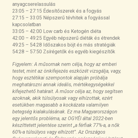
anyagcserelassulás
Timing of daily calorie loading affects appetite
23:05 – 27:15 Édesítőszerek és a fogyás
and hunger responses without changes in
27:15 – 33:05 Népszerű tévhitek a fogyással
energy metabolism in healthy subjects with
kapcsolatban
obesity
33:05 – 42:00 Low carb és Ketogén diéta
https://pubmed.ncbi.nlm.nih.gov/36087576/
42:00 – 49:25 Egyéb népszerű diéták és étrendek
49:25 – 54:28 Időszakos böjt és más stratégiák
Understanding meal patterns: definitions,
54:28 – 57:50 Zsírégetők és egyéb kiegészítők
methodology and impact on nutrient intake and
diet quality
Figyelem: A műsornak nem célja, hogy az emberi
https://pubmed.ncbi.nlm.nih.gov/25790334/
testet, mint az önkifejezés eszközét vizsgálja, vagy,
hogy esztétikai szempontok alapján próbálja
Carbohydrate-last meal pattern lowers
meghatározni annak ideális, mértékegységekkel
postprandial glucose and insulin excursions in
kifejezhető határait. A műsor célja az, hogy segítsen
type 2 diabetes
azoknak, akik túlsúlyosak vagy elhízottak, ezért
https://www.ncbi.nlm.nih.gov/pmc/articles/PMC5
esetükben magasabb a kockázata valamilyen
604719/
betegség kialakulásának. Ez ma Magyarországon
egy jelentős probléma, az OGYÉI által 2022-ben
Circadian Biology: Uncoupling Human Body
készíttetett jelentése szerint „a férfiak 77%-a, a nők
Clocks by Food Timing
60%-a túlsúlyos vagy elhízott”. Az Országos
https://pubmed.ncbi.nlm.nih.gov/28697366/