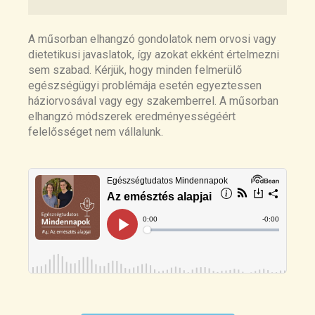
A műsorban elhangzó gondolatok nem orvosi vagy
dietetikusi javaslatok, így azokat ekként értelmezni
sem szabad. Kérjük, hogy minden felmerülő
egészségügyi problémája esetén egyeztessen
háziorvosával vagy egy szakemberrel. A műsorban
elhangzó módszerek eredményességéért
felelősséget nem vállalunk.
All disease begins in the (leaky) gut: role of
zonulin-mediated gut permeability in the