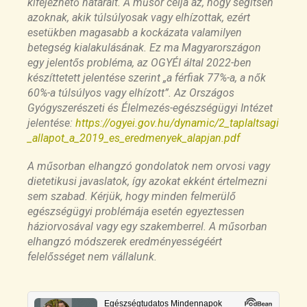
kifejezhető határait. A műsor célja az, hogy segítsen
Low glycaemic index diets as an intervention for
azoknak, akik túlsúlyosak vagy elhízottak, ezért
obesity: a systematic review and meta-analysis
esetükben magasabb a kockázata valamilyen
https://pubmed.ncbi.nlm.nih.gov/30460737/
betegség kialakulásának. Ez ma Magyarországon
egy jelentős probléma, az OGYÉI által 2022-ben
készíttetett jelentése szerint „a férfiak 77%-a, a nők
Low glycaemic index diets as an intervention for
60%-a túlsúlyos vagy elhízott”. Az Országos
obesity: a systematic review and meta-analysis
Gyógyszerészeti és Élelmezés-egészségügyi Intézet
https://pubmed.ncbi.nlm.nih.gov/21105792/
jelentése:
https://ogyei.gov.hu/dynamic/2_taplaltsagi
_allapot_a_2019_es_eredmenyek_alapjan.pdf
Effect of low-fat diet interventions versus other
A műsorban elhangzó gondolatok nem orvosi vagy
diet interventions on long-term weight change in
dietetikusi javaslatok, így azokat ekként értelmezni
adults: a systematic review and meta-analysis
sem szabad. Kérjük, hogy minden felmerülő
https://pubmed.ncbi.nlm.nih.gov/26527511/
egészségügyi problémája esetén egyeztessen
háziorvosával vagy egy szakemberrel. A műsorban
elhangzó módszerek eredményességéért
Comparison of dietary macronutrient patterns of
felelősséget nem vállalunk.
14 popular named dietary programmes for
weight and cardiovascular risk factor reduction
in adults: systematic review and network meta-
analysis of randomised trials