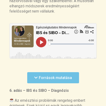
háziorvosával vagy egy szakemberrel. A műsorban
PMC3930986
elhangzó módszerek eredményességéért
Effect of Acupuncture in Patients With
felelősséget nem vállalunk.
Irritable Bowel Syndrome: A Randomized
Controlled Trial
https://www.sciencedirect.com/science/ar
ticle/pii/S0025619620301518
Review article: gut-directed hypnotherapy
in the management of irritable bowel
syndrome and inflammatory bowel
disease
https://pubmed.ncbi.nlm.nih.gov/25858661
/
Incidence of Small Intestinal Bacterial
Overgrowth and Symptoms After 7 Days
Források mutatása
of Proton Pump Inhibitor Use: A Study on
Healthy Volunteers:
https://pubmed.ncbi.nlm.nih.gov/37910339
6. adás – IBS és SIBO – Diagnózis
/
Meta-analysis: proton pump inhibitors
Az emésztési problémák rengeteg embert
moderately increase the risk of small
érintenek. Ezek közül az egyik leggyakoribb