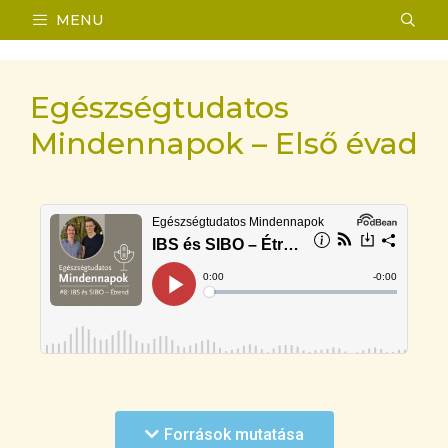
MENU
Egészségtudatos
Mindennapok – Első évad
1. Efficacy of a low FODMAP diet in
irritable bowel syndrome: systematic
Források mutatása
review and network meta-