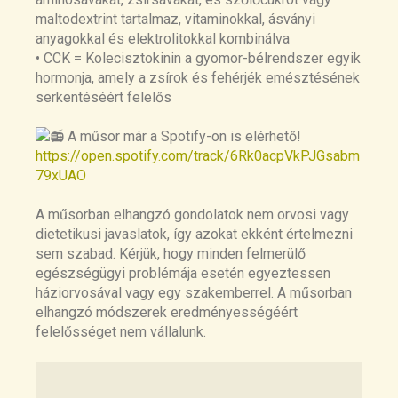
symptoms and quality of life in diarrhea-
maltodextrint tartalmaz, vitaminokkal, ásványi
predominant irritable bowel
anyagokkal és elektrolitokkal kombinálva
syndrome
https://pubmed.ncbi.nlm.nih.gov
• CCK = Kolecisztokinin a gyomor-bélrendszer egyik
/19281859/
hormonja, amely a zsírok és fehérjék emésztésének
serkentéséért felelős
8. A Zero Carbohydrate, Carnivore Diet
can Normalize Hydrogen Positive Small
A műsor már a Spotify-on is elérhető!
Intestinal Bacterial Overgrowth Lactulose
https://open.spotify.com/track/6Rk0acpVkPJGsabm
Breath Tests: A Case Report
79xUAO
9.
https://www.researchgate.net/publicatio
A műsorban elhangzó gondolatok nem orvosi vagy
n/348629591_A_Zero_Carbohydrate_Carn
dietetikusi javaslatok, így azokat ekként értelmezni
ivore_Diet_can_Normalize_Hydrogen_Po
sem szabad. Kérjük, hogy minden felmerülő
sitive_Small_Intestinal_Bacterial_Overgro
egészségügyi problémája esetén egyeztessen
wth_Lactulose_Breath_Tests_A_Case_Re
háziorvosával vagy egy szakemberrel. A műsorban
port
elhangzó módszerek eredményességéért
felelősséget nem vállalunk.
10. Fructan, Rather Than Gluten, Induces
Symptoms in Patients With Self-Reported
Non-Celiac Gluten