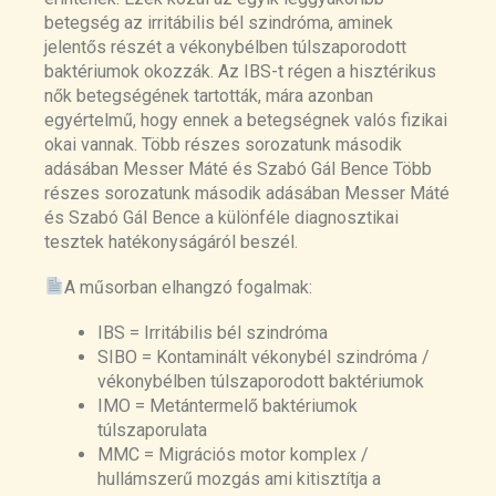
intestinal bacterial overgrowth:
betegség az irritábilis bél szindróma, aminek
https://pubmed.ncbi.nlm.nih.gov/28770351
jelentős részét a vékonybélben túlszaporodott
/
baktériumok okozzák. Az IBS-t régen a hisztérikus
Effects of Proton Pump Inhibitors on the
nők betegségének tartották, mára azonban
Small Bowel and Stool Microbiomes:
egyértelmű, hogy ennek a betegségnek valós fizikai
https://pubmed.ncbi.nlm.nih.gov/33534012
okai vannak. Több részes sorozatunk második
/
adásában Messer Máté és Szabó Gál Bence Több
A systematic review and meta-analysis on
részes sorozatunk második adásában Messer Máté
the prevalence of non-malignant, organic
és Szabó Gál Bence a különféle diagnosztikai
gastrointestinal disorders misdiagnosed
tesztek hatékonyságáról beszél.
as irritable bowel syndrome:
https://pubmed.ncbi.nlm.nih.gov/35121775
A műsorban elhangzó fogalmak:
/
Small Intestinal Bacterial Overgrowth in
IBS = Irritábilis bél szindróma
Irritable Bowel Syndrome: A Systematic
SIBO = Kontaminált vékonybél szindróma /
Review and Meta-Analysis of Case-
vékonybélben túlszaporodott baktériumok
Control Studies:
IMO = Metántermelő baktériumok
https://pubmed.ncbi.nlm.nih.gov/31913194
túlszaporulata
/
MMC = Migrációs motor komplex /
Methanogens and Hydrogen Sulfide
hullámszerű mozgás ami kitisztítja a