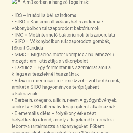
A műsorban elhangzó fogalmak:
mediated intestinal inflammation and
barrier
• IBS = Irritábilis bél szindróma
dysfunction
https://www.ncbi.nlm.nih.gov/p
• SIBO = Kontaminált vékonybél szindróma /
mc/articles/PMC5749529/
vékonybélben túlszaporodott baktériumok
• IMO = Metántermelő baktériumok túlszaporulata
5. Psychological and Gastrointestinal
• SIFO = Vékonybélben túlszaporodott gombák,
Symptoms of Patients with Irritable Bowel
főként Candida
Syndrome Undergoing a Low-FODMAP
• MMC = Migrációs motor komplex / hullámszerű
Diet: The Role of the Intestinal
mozgás ami kitisztítja a vékonybelet
Barrier
https://www.ncbi.nlm.nih.gov/pmc/
• Laktulóz = Egy fermentábilis szénhidrát amit a
articles/PMC8308851/
kilégzési teszteknél használnak
• Rifaximin, neomicin, metronidazol = antibiotikumok,
6. Effects of a Low FODMAP Diet and
amiket a SIBO hagyományos terápiájaként
Specific Carbohydrate Diet on Symptoms
alkalmaznak
and Nutritional Adequacy of Patients with
• Berberin, oregano, allicin, neem = gyógynövények,
Irritable Bowel Syndrome: Preliminary
amiket a SIBO alternatív terápiájaként alkalmaznak
Results of a Single-blinded Randomized
• Elementális diéta = folyékony étkezést
Trial
https://pubmed.ncbi.nlm.nih.gov/2872
helyettesítő étrend, amely a legelemibb formákra
1345/
lebontva tartalmazza a tápanyagokat. Főként
7. A very low-carbohydrate diet improves
aminosavakat, zsírsavakat, és szőlőcukrot vagy