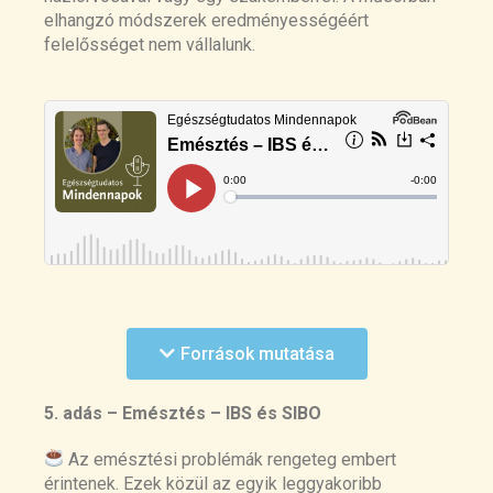
elhangzó módszerek eredményességéért
felelősséget nem vállalunk.
Irritable Bowel Syndrome: Straightening the road
from the Rome criteria
Források mutatása
https://pubmed.ncbi.nlm.nih.gov/32808411/
Lovell, R.M.; Ford, A.C. Global prevalence of and
5. adás – Emésztés – IBS és SIBO
risk factors for irritable bowel syndrome: A
meta-analysis.
Az emésztési problémák rengeteg embert
https://pubmed.ncbi.nlm.nih.gov/22426087/
érintenek. Ezek közül az egyik leggyakoribb