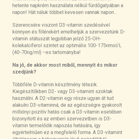
hetente napkrém használata nélkül fürdőgatyában a
napon! Hát náluk többet kevesen vannak napon…
Szerencsére viszont D3-vitamin szedésével
könnyen és fillérekért emelhetjük a szervezetünk D-
vitamin státuszát legjobban jelző 25-OH-
kolekalciferol szintet az optimális 100-175nmol/L
(40-70ng/ml) –es tartományba!
Na jó, de akkor most miből, mennyit és mikor
szedjünk?
Többféle D-vitamin készítmény létezik.
Kiegészítőkben D2- vagy D3-vitamint szoktak
használni. A D2-vitamin egy része ugyan át tud
alakulni D3-vitaminná, de az egészségre gyakorolt
milliónyi pozitív hatás csak a D3-vitamin esetében
bizonyított és az emberi szervezetben is D3-
vitamin termelődik napozás hatására, így
egyértelműen ez a megfelelő forma. A D3-vitamint