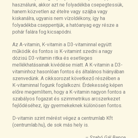
használunk, akkor azt ne folyadékba csepegtessük,
hanem közvetlen az ételre vagy szájba vagy
kiskanálra, ugyanis nem vízoldékony, így ha
folyadékba cseppentjük, a hatóanyag egy része a
pohár falára fog kicsapódni.
Az A-vitamin, K-vitamin a D3-vitaminnal együtt
működik és fontos is K-vitamint szedni a nagy
dózisú D3-vitamin ritka és esetleges
mellékhatásainak kivédése miatt. A K-vitamin a D3-
vitaminhoz hasonlóan fontos és általános hiányában
szenvedünk. A cikksorozat következő részében a
K-vitaminnal fogunk foglalkozni. Érdekesség képen
előre megemlítem, hogy a K-vitamin nagyon fontos a
szabályos fogazat és szimmetrikus arcszerkezet
fejlődéséhez, így gyermekeknek különösen fontos.
D-vitamin szint mérést végez a centrumlab Kft
(centrumlab.hu), de sok más hely is.
– Szabó Gál Bence