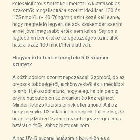
kolekalciferol szintet kell méretni. A kutatások és
szakértők megállapítása szerint ideálisan 100 és
175 nmol/L
(=
40-70ng/ml) szint közé kell esnie,
hogy megfelelő legyen, de sok szakember szerint
ennél jóval magasabb érték sem káros. Sajnos a
legtöbb ember értéke az egészséges szint alsó
határa, azaz 100 nmol/liter alatt van.
Hogyan érhetünk el megfelelő D-vitamin
szintet?
A közhiedelem szerint napozással. Szomorú, de az
orvosok többségétől, tankönyvekből és a médiából
is arról tájékozódhatunk, hogy elég, ha pár percig
enyhe napsütés éri az arcunkat és kézfejünket.
Minden létező kutatás ennek ellentmond. Ahhoz
hogy picinyke D3-vitamint termeljünk, talán elég, de
hogy legalább a D-vitamin szint egészséges alsó
határát elérjük, ahhoz biztosan nem.
A nap UV-B sugarai hatására a bőrünkön és a