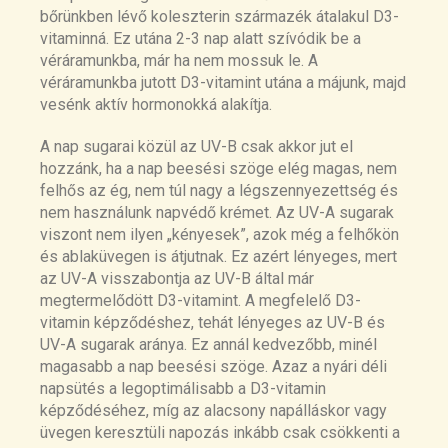
bőrünkben lévő koleszterin származék átalakul D3-
vitaminná. Ez utána 2-3 nap alatt szívódik be a
véráramunkba, már ha nem mossuk le. A
véráramunkba jutott D3-vitamint utána a májunk, majd
vesénk aktív hormonokká alakítja.
A nap sugarai közül az UV-B csak akkor jut el
hozzánk, ha a nap beesési szöge elég magas, nem
felhős az ég, nem túl nagy a légszennyezettség és
nem használunk napvédő krémet. Az UV-A sugarak
viszont nem ilyen „kényesek”, azok még a felhőkön
és ablaküvegen is átjutnak. Ez azért lényeges, mert
az UV-A visszabontja az UV-B által már
megtermelődött D3-vitamint. A megfelelő D3-
vitamin képződéshez, tehát lényeges az UV-B és
UV-A sugarak aránya. Ez annál kedvezőbb, minél
magasabb a nap beesési szöge. Azaz a nyári déli
napsütés a legoptimálisabb a D3-vitamin
képződéséhez, míg az alacsony napálláskor vagy
üvegen keresztüli napozás inkább csak csökkenti a