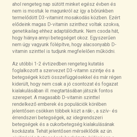
ahol rengeteg nap sütött minket egész évben és
nem is mostuk le magunkról az így a bőrünkben
termelődött D3-vitamint mosakodás közben. Ezért
elődeink magas D-vitamin szinthez voltak szokva,
genetikailag ehhez adaptálódtunk. Nem csoda hát,
hogy hiánya annyi betegséget okoz. Egyszerűen
nem úgy vagyunk fölépítve, hogy alacsonyabb D-
vitamin szinttel is tudjunk megfelelően működni.
Az utóbbi 1-2 évtizedben rengeteg kutatás
foglalkozott a szervezet D3-vitamn szintje és a
betegségek közti összefüggésekkel és már régen
kiderült, hogy nem csak a jó csontozat és fogazat
kialakulásában ill. megtartásában játszik fontos
szerepet. A magasabb D-vitamin szinttel
rendelkező emberek és populációk körében
jelentősen csökken többek közt a rák-, a szív- és
érrendszeri betegségek, az idegrendszeri
betegségek és a cukorbetegség kialakulásának
kockázata. Tehát jelentősen mérséklődik az ún.