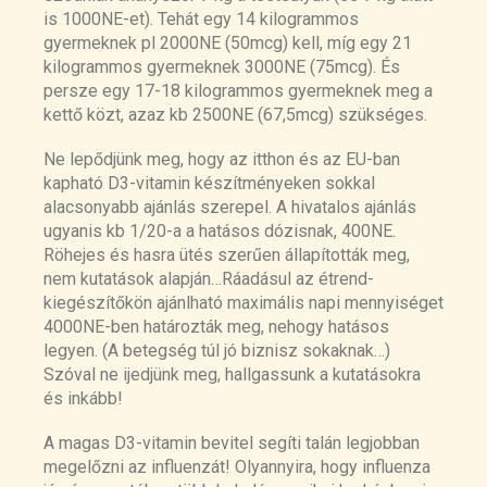
is 1000NE-et). Tehát egy 14 kilogrammos
gyermeknek pl 2000NE (50mcg) kell, míg egy 21
kilogrammos gyermeknek 3000NE (75mcg). És
persze egy 17-18 kilogrammos gyermeknek meg a
kettő közt, azaz kb 2500NE (67,5mcg) szükséges.
Ne lepődjünk meg, hogy az itthon és az EU-ban
kapható D3-vitamin készítményeken sokkal
alacsonyabb ajánlás szerepel. A hivatalos ajánlás
ugyanis kb 1/20-a a hatásos dózisnak, 400NE.
Röhejes és hasra ütés szerűen állapították meg,
nem kutatások alapján…Ráadásul az étrend-
kiegészítőkön ajánlható maximális napi mennyiséget
4000NE-ben határozták meg, nehogy hatásos
legyen. (A betegség túl jó biznisz sokaknak…)
Szóval ne ijedjünk meg, hallgassunk a kutatásokra
és inkább!
A magas D3-vitamin bevitel segíti talán legjobban
megelőzni az influenzát! Olyannyira, hogy influenza