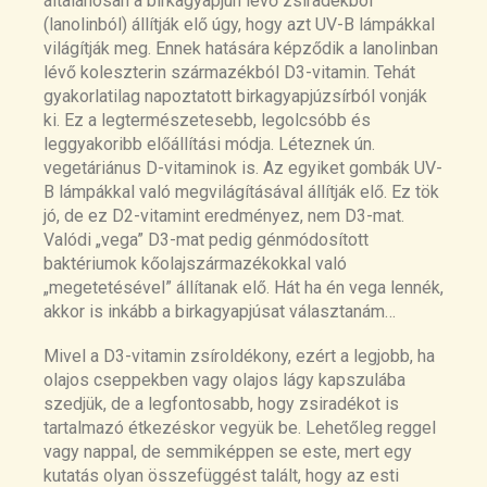
általánosan a birkagyapjún lévő zsiradékból
(lanolinból) állítják elő úgy, hogy azt UV-B lámpákkal
világítják meg. Ennek hatására képződik a lanolinban
lévő koleszterin származékból D3-vitamin. Tehát
gyakorlatilag napoztatott birkagyapjúzsírból vonják
ki. Ez a legtermészetesebb, legolcsóbb és
leggyakoribb előállítási módja. Léteznek ún.
vegetáriánus D-vitaminok is. Az egyiket gombák UV-
B lámpákkal való megvilágításával állítják elő. Ez tök
jó, de ez D2-vitamint eredményez, nem D3-mat.
Valódi „vega” D3-mat pedig génmódosított
baktériumok kőolajszármazékokkal való
„megetetésével” állítanak elő. Hát ha én vega lennék,
akkor is inkább a birkagyapjúsat választanám…
Mivel a D3-vitamin zsíroldékony, ezért a legjobb, ha
olajos cseppekben vagy olajos lágy kapszulába
szedjük, de a legfontosabb, hogy zsiradékot is
tartalmazó étkezéskor vegyük be. Lehetőleg reggel
vagy nappal, de semmiképpen se este, mert egy
kutatás olyan összefüggést talált, hogy az esti