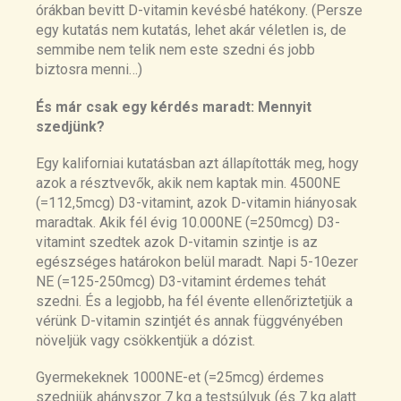
órákban bevitt D-vitamin kevésbé hatékony. (Persze
egy kutatás nem kutatás, lehet akár véletlen is, de
semmibe nem telik nem este szedni és jobb
biztosra menni…)
És már csak egy kérdés maradt: Mennyit
szedjünk?
Egy kaliforniai kutatásban azt állapították meg, hogy
azok a résztvevők, akik nem kaptak min. 4500NE
(=112,5mcg) D3-vitamint, azok D-vitamin hiányosak
maradtak. Akik fél évig 10.000NE (=250mcg) D3-
vitamint szedtek azok D-vitamin szintje is az
egészséges határokon belül maradt. Napi 5-10ezer
NE (=125-250mcg) D3-vitamint érdemes tehát
szedni. És a legjobb, ha fél évente ellenőriztetjük a
vérünk D-vitamin szintjét és annak függvényében
növeljük vagy csökkentjük a dózist.
Gyermekeknek 1000NE-et (=25mcg) érdemes
szedniük ahányszor 7 kg a testsúlyuk (és 7 kg alatt