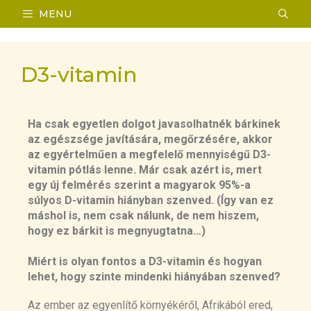
MENU
D3-vitamin
Ha csak egyetlen dolgot javasolhatnék bárkinek
az egészsége javítására, megőrzésére, akkor
az egyértelműen a megfelelő mennyiségű D3-
vitamin pótlás lenne. Már csak azért is, mert
egy új felmérés szerint a magyarok 95%-a
súlyos D-vitamin hiányban szenved. (Így van ez
máshol is, nem csak nálunk, de nem hiszem,
hogy ez bárkit is megnyugtatna…)
Miért is olyan fontos a D3-vitamin és hogyan
lehet, hogy szinte mindenki hiányában szenved?
Az ember az egyenlítő környékéről, Afrikából ered,