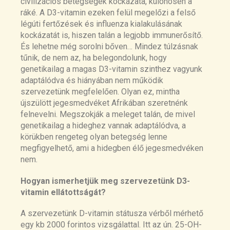
civilizációs betegségek kockázata, különösen a
ráké. A D3-vitamin ezeken felül megelőzi a felső
légúti fertőzések és influenza kialakulásának
kockázatát is, hiszen talán a legjobb immunerősítő.
És lehetne még sorolni bőven… Mindez túlzásnak
tűnik, de nem az, ha belegondolunk, hogy
genetikailag a magas D3-vitamin szinthez vagyunk
adaptálódva és hiányában nem működik
szervezetünk megfelelően. Olyan ez, mintha
újszülött jegesmedvéket Afrikában szeretnénk
felnevelni. Megszokják a meleget talán, de mivel
genetikailag a hideghez vannak adaptálódva, a
körükben rengeteg olyan betegség lenne
megfigyelhető, ami a hidegben élő jegesmedvéken
nem.
Hogyan ismerhetjük meg szervezetünk D3-
vitamin ellátottságát?
A szervezetünk D-vitamin státusza vérből mérhető
egy kb 2000 forintos vizsgálattal. Itt az ún. 25-OH-