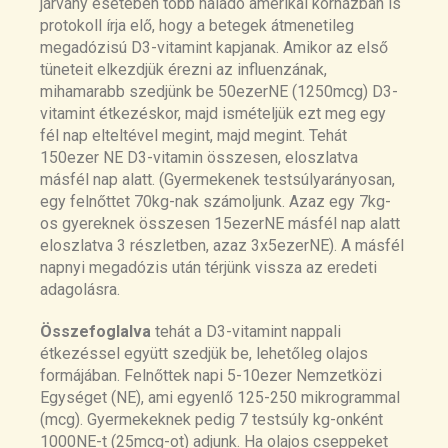
járvány esetében több haladó amerikai korházban is
protokoll írja elő, hogy a betegek átmenetileg
megadózisú D3-vitamint kapjanak. Amikor az első
tüneteit elkezdjük érezni az influenzának,
mihamarabb szedjünk be 50ezerNE (1250mcg) D3-
vitamint étkezéskor, majd ismételjük ezt meg egy
fél nap elteltével megint, majd megint. Tehát
150ezer NE D3-vitamin összesen, eloszlatva
másfél nap alatt. (Gyermekenek testsúlyarányosan,
egy felnőttet 70kg-nak számoljunk. Azaz egy 7kg-
os gyereknek összesen 15ezerNE másfél nap alatt
eloszlatva 3 részletben, azaz 3x5ezerNE). A másfél
napnyi megadózis után térjünk vissza az eredeti
adagolásra.
Összefoglalva
tehát a D3-vitamint nappali
étkezéssel együtt szedjük be, lehetőleg olajos
formájában. Felnőttek napi 5-10ezer Nemzetközi
Egységet (NE), ami egyenlő 125-250 mikrogrammal
(mcg). Gyermekeknek pedig 7 testsúly kg-onként
1000NE-t (25mcg-ot) adjunk. Ha olajos cseppeket