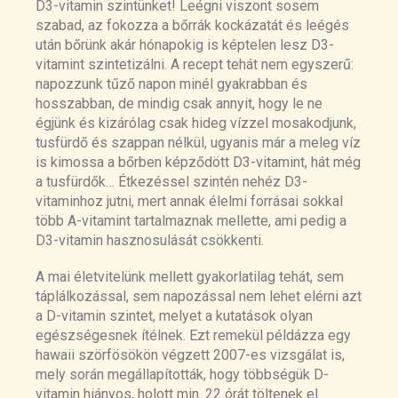
D3-vitamin szintünket! Leégni viszont sosem
szabad, az fokozza a bőrrák kockázatát és leégés
után bőrünk akár hónapokig is képtelen lesz D3-
vitamint szintetizálni. A recept tehát nem egyszerű:
napozzunk tűző napon minél gyakrabban és
hosszabban, de mindig csak annyit, hogy le ne
égjünk és kizárólag csak hideg vízzel mosakodjunk,
tusfürdő és szappan nélkül, ugyanis már a meleg víz
is kimossa a bőrben képződött D3-vitamint, hát még
a tusfürdők… Étkezéssel szintén nehéz D3-
vitaminhoz jutni, mert annak élelmi forrásai sokkal
több A-vitamint tartalmaznak mellette, ami pedig a
D3-vitamin hasznosulását csökkenti.
A mai életvitelünk mellett gyakorlatilag tehát, sem
táplálkozással, sem napozással nem lehet elérni azt
a D-vitamin szintet, melyet a kutatások olyan
egészségesnek ítélnek. Ezt remekül példázza egy
hawaii szörfösökön végzett 2007-es vizsgálat is,
mely során megállapították, hogy többségük D-
vitamin hiányos, holott min. 22 órát töltenek el